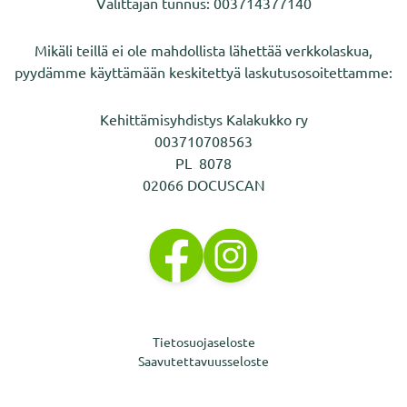
Välittäjän tunnus: 003714377140
Mikäli teillä ei ole mahdollista lähettää verkkolaskua,
pyydämme käyttämään keskitettyä laskutusosoitettamme:
Kehittämisyhdistys Kalakukko ry
003710708563
PL 8078
02066 DOCUSCAN
Tietosuojaseloste
Saavutettavuusseloste