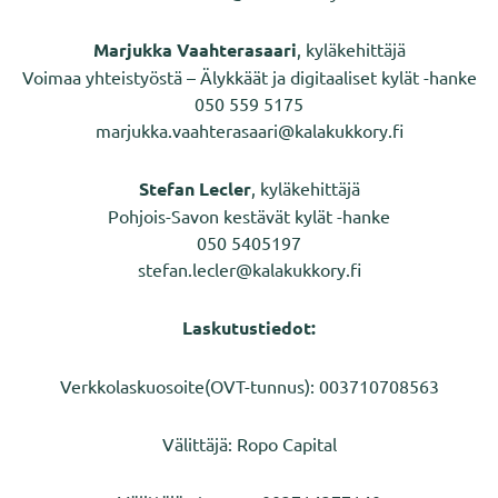
Marjukka Vaahterasaari
, kyläkehittäjä
Voimaa yhteistyöstä – Älykkäät ja digitaaliset kylät -hanke
050 559 5175
marjukka.vaahterasaari@kalakukkory.fi
Stefan Lecler
, kyläkehittäjä
Pohjois-Savon kestävät kylät -hanke
050 5405197
stefan.lecler@kalakukkory.fi
Laskutustiedot:
Verkkolaskuosoite(OVT-tunnus): 003710708563
Välittäjä: Ropo Capital