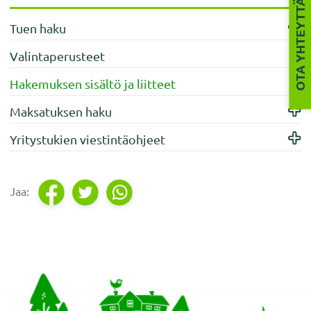
OTA YHTEYTTÄ
Tuen haku
Valintaperusteet
Hakemuksen sisältö ja liitteet
Maksatuksen haku
Yritystukien viestintäohjeet
Footer