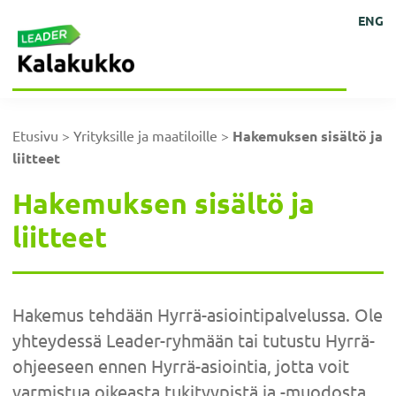
Hyppää
Hyppää
Hyppää
Hyppää
Kehittämisyhdistys
Ihmisten
ENG
Kalakukko
pääsisältöön
ensisijaiseen
alatunnisteeseen
päävalikkoon
kokoisille
ry
sivupalkkiin
ideoille!
Etusivu
>
Yrityksille ja maatiloille
>
Hakemuksen sisältö ja
liitteet
Hakemuksen sisältö ja
liitteet
Hakemus tehdään Hyrrä-asiointipalvelussa. Ole
yhteydessä Leader-ryhmään tai tutustu Hyrrä-
ohjeeseen ennen Hyrrä-asiointia, jotta voit
varmistua oikeasta tukityypistä ja -muodosta