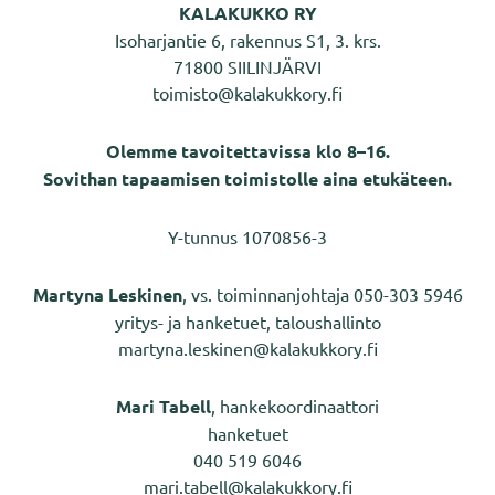
KALAKUKKO RY
Isoharjantie 6, rakennus S1, 3. krs.
71800 SIILINJÄRVI
toimisto@kalakukkory.fi
Olemme tavoitettavissa klo 8–16.
Sovithan tapaamisen toimistolle aina etukäteen.
Y-tunnus 1070856-3
Martyna Leskinen
, vs. toiminnanjohtaja 050-303 5946
yritys- ja hanketuet, taloushallinto
martyna.leskinen@kalakukkory.fi
Mari Tabell
, hankekoordinaattori
hanketuet
040 519 6046
mari.tabell@kalakukkory.fi