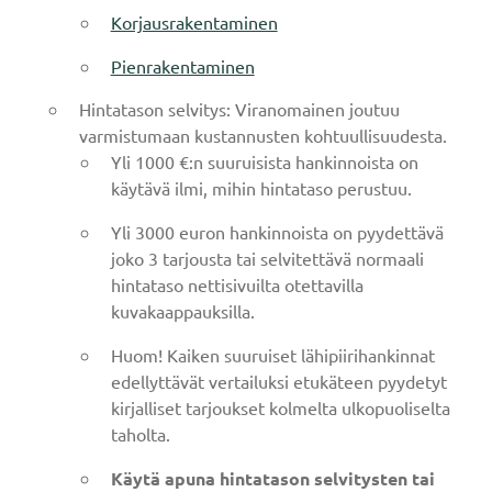
Korjausrakentaminen
Pienrakentaminen
Hintatason selvitys: Viranomainen joutuu
varmistumaan kustannusten kohtuullisuudesta.
Yli 1000 €:n suuruisista hankinnoista on
käytävä ilmi, mihin hintataso perustuu.
Yli 3000 euron hankinnoista on pyydettävä
joko 3 tarjousta tai selvitettävä normaali
hintataso nettisivuilta otettavilla
kuvakaappauksilla.
Huom! Kaiken suuruiset lähipiirihankinnat
edellyttävät vertailuksi etukäteen pyydetyt
kirjalliset tarjoukset kolmelta ulkopuoliselta
taholta.
Käytä apuna hintatason selvitysten tai