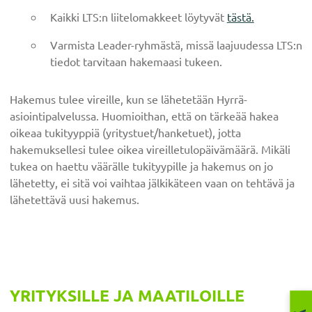
Kaikki LTS:n liitelomakkeet löytyvät
tästä.
Varmista Leader-ryhmästä, missä laajuudessa LTS:n
tiedot tarvitaan hakemaasi tukeen.
Hakemus tulee vireille, kun se lähetetään Hyrrä-
asiointipalvelussa. Huomioithan, että on tärkeää hakea
oikeaa tukityyppiä (yritystuet/hanketuet), jotta
hakemuksellesi tulee oikea vireilletulopäivämäärä. Mikäli
tukea on haettu väärälle tukityypille ja hakemus on jo
lähetetty, ei sitä voi vaihtaa jälkikäteen vaan on tehtävä ja
lähetettävä uusi hakemus.
Ensisijainen
YRITYKSILLE JA MAATILOILLE
sivupalkki