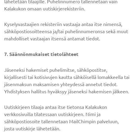
lähetetään tilaajille. Puhelinnumero tallennetaan vain
Kalakukon omaan uutiskirjerekisteriin.
Kyselyvastaajien rekisteriin vastaaja antaa itse nimensä,
sähköpostiosoitteensa ja/tai puhelinnumeronsa sekä muut
mahdolliset vastaajan itsensä antamat tiedot.
7. Säännönmukaiset tietolähteet
Jäseneksi hakemiset puhelimitse, sähköpostitse,
kirjallisesti tai kotisivujen kautta sähköisellä lomakkeella tai
jäsenmaksun maksamisen yhteydessä annetut tiedot.
Yhdistyksen hallitus hyväksyy jäseneksi hakemisen jälkeen.
Uutiskirjeen tilaaja antaa itse tietonsa Kalakukon
verkkosivuilla tilatessaan uutiskirjeen. Nimi ja
sähköpostiosoite tallennetaan MailChimpin palveluun,
josta uutiskirje lähetetään.