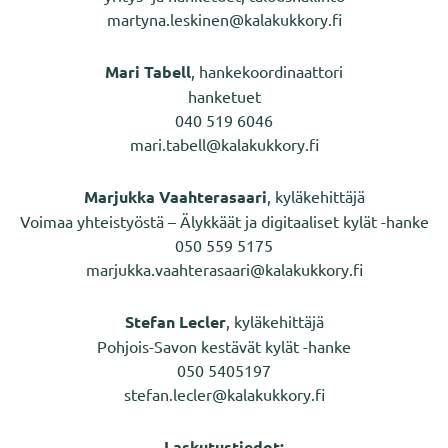
martyna.leskinen@kalakukkory.fi
Mari Tabell
, hankekoordinaattori
hanketuet
040 519 6046
mari.tabell@kalakukkory.fi
Marjukka Vaahterasaari
, kyläkehittäjä
Voimaa yhteistyöstä – Älykkäät ja digitaaliset kylät -hanke
050 559 5175
marjukka.vaahterasaari@kalakukkory.fi
Stefan Lecler
, kyläkehittäjä
Pohjois-Savon kestävät kylät -hanke
050 5405197
stefan.lecler@kalakukkory.fi
Laskutustiedot: