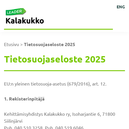
Hyppää
Hyppää
Hyppää
Hyppää
Kehittämisyhdistys
Ihmisten
ENG
Kalakukko
pääsisältöön
ensisijaiseen
alatunnisteeseen
päävalikkoon
kokoisille
ry
sivupalkkiin
ideoille!
Etusivu
>
Tietosuojaseloste 2025
Tietosuojaseloste 2025
EU:n yleinen tietosuoja-asetus (679/2016), art. 12.
1. Rekisterinpitäjä
Kehittämisyhdistys Kalakukko ry, Isoharjantie 6, 71800
Siilinjärvi
Puh. 040 510 3258, Puh. 040 519 6046,