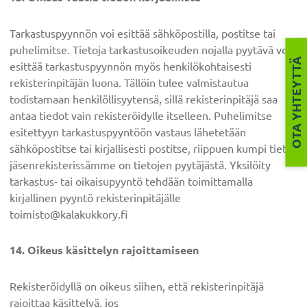
Tarkastuspyynnön voi esittää sähköpostilla, postitse tai
puhelimitse. Tietoja tarkastusoikeuden nojalla pyytävä voi
OTA YHTEYTTÄ
esittää tarkastuspyynnön myös henkilökohtaisesti
rekisterinpitäjän luona. Tällöin tulee valmistautua
todistamaan henkilöllisyytensä, sillä rekisterinpitäjä saa
antaa tiedot vain rekisteröidylle itselleen. Puhelimitse
esitettyyn tarkastuspyyntöön vastaus lähetetään
sähköpostitse tai kirjallisesti postitse, riippuen kumpi tieto
jäsenrekisterissämme on tietojen pyytäjästä. Yksilöity
tarkastus- tai oikaisupyyntö tehdään toimittamalla
kirjallinen pyyntö rekisterinpitäjälle
toimisto@kalakukkory.fi
14. Oikeus käsittelyn rajoittamiseen
Rekisteröidyllä on oikeus siihen, että rekisterinpitäjä
rajoittaa käsittelyä, jos