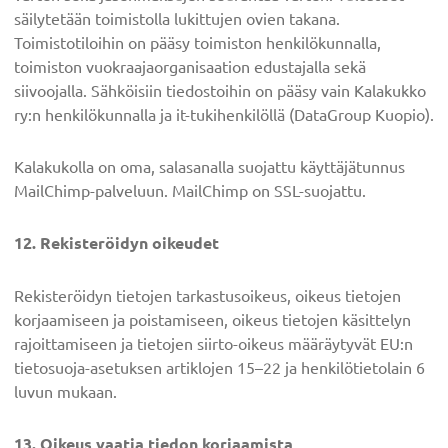
säilytetään toimistolla lukittujen ovien takana.
Toimistotiloihin on pääsy toimiston henkilökunnalla,
toimiston vuokraajaorganisaation edustajalla sekä
siivoojalla. Sähköisiin tiedostoihin on pääsy vain Kalakukko
ry:n henkilökunnalla ja it-tukihenkilöllä (DataGroup Kuopio).
Kalakukolla on oma, salasanalla suojattu käyttäjätunnus
MailChimp-palveluun. MailChimp on SSL-suojattu.
12. Rekisteröidyn oikeudet
Rekisteröidyn tietojen tarkastusoikeus, oikeus tietojen
korjaamiseen ja poistamiseen, oikeus tietojen käsittelyn
rajoittamiseen ja tietojen siirto-oikeus määräytyvät EU:n
tietosuoja-asetuksen artiklojen 15–22 ja henkilötietolain 6
luvun mukaan.
13. Oikeus vaatia tiedon korjaamista