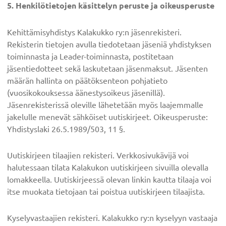
5. Henkilötietojen käsittelyn peruste ja oikeusperuste
Kehittämisyhdistys Kalakukko ry:n jäsenrekisteri.
Rekisterin tietojen avulla tiedotetaan jäseniä yhdistyksen
toiminnasta ja Leader-toiminnasta, postitetaan
jäsentiedotteet sekä laskutetaan jäsenmaksut. Jäsenten
määrän hallinta on päätöksenteon pohjatieto
(vuosikokouksessa äänestysoikeus jäsenillä).
Jäsenrekisterissä oleville lähetetään myös laajemmalle
jakelulle menevät sähköiset uutiskirjeet. Oikeusperuste:
Yhdistyslaki 26.5.1989/503, 11 §.
Uutiskirjeen tilaajien rekisteri. Verkkosivukävijä voi
halutessaan tilata Kalakukon uutiskirjeen sivuilla olevalla
lomakkeella. Uutiskirjeessä olevan linkin kautta tilaaja voi
itse muokata tietojaan tai poistua uutiskirjeen tilaajista.
Kyselyvastaajien rekisteri. Kalakukko ry:n kyselyyn vastaaja