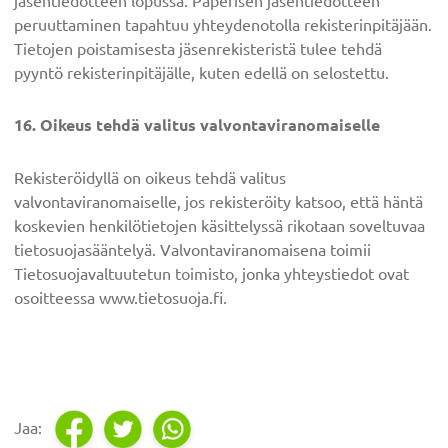
jäsentiedotteen lopussa. Paperisen jäsentiedotteen
peruuttaminen tapahtuu yhteydenotolla rekisterinpitäjään.
Tietojen poistamisesta jäsenrekisteristä tulee tehdä
pyyntö rekisterinpitäjälle, kuten edellä on selostettu.
16. Oikeus tehdä valitus valvontaviranomaiselle
Rekisteröidyllä on oikeus tehdä valitus
valvontaviranomaiselle, jos rekisteröity katsoo, että häntä
koskevien henkilötietojen käsittelyssä rikotaan soveltuvaa
tietosuojasääntelyä. Valvontaviranomaisena toimii
Tietosuojavaltuutetun toimisto, jonka yhteystiedot ovat
osoitteessa www.tietosuoja.fi.
Ensisijainen