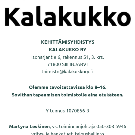
KEHITTÄMISYHDISTYS
KALAKUKKO RY
Isoharjantie 6, rakennus S1, 3. krs.
71800 SIILINJÄRVI
toimisto@kalakukkory.fi
Olemme tavoitettavissa klo 8–16.
Sovithan tapaamisen toimistolle aina etukäteen.
Y-tunnus 1070856-3
Martyna Leskinen
, vs. toiminnanjohtaja 050-303 5946
yritys- ja hanketuet, taloushallinto