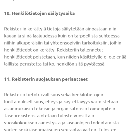
10. Henkilötietojen säilytysaika
Rekisteriin kerättyjä tietoja säilytetään ainoastaan niin
kauan ja siinä laajuudessa kuin on tarpeellista suhteessa
niihin alkuperäisiin tai yhteensopiviin tarkoituksiin, joihin
henkilötiedot on kerätty. Rekisteriin tallennetut
henkilötiedot poistetaan, kun niiden käsittelylle ei ole enää
laillista perustetta tai ko. henkilön sitä pyytäessä.
11. Rekisterin suojauksen periaatteet
Rekisterin tietoturvallisuus sekä henkilötietojen
luottamuksellisuus, eheys ja käytettävyys varmistetaan
asianmukaisin teknisin ja organisatorisin toimenpitein.
Jäsenrekisteristä otetaan tuloste vuosittain
vuosikokouksen äänestystä ja läsnäolojen todentamista
varten sekä jäsenmaksujen seurantaa varten. Tulosteet