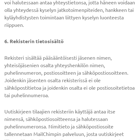
voi halutessaan antaa yhteystietonsa, jotta häneen voidaan
olla yhteydessä kyselyn jatkotoimenpiteiden, hankkeen tai
kyläyhdistysten toimintaan liittyen kyselyn luonteesta
riippuen.
6. Rekisterin tietosisältö
Rekisteri sisältää pääsääntöisesti jäsenen nimen,
yhteisöjäsenien osalta yhteyshenkilön nimen,
puhelinnumeron, postiosoitteen ja sähköpostiosoitteen.
Joidenkin jäsenten osalta rekisterissä ei ole
sähköpostitietoa ja joidenkin osalta ei ole postiosoitetietoa
tai puhelinnumeroa.
Uutiskirjeen tilaajien rekisteriin käyttäjä antaa itse
nimensä, sähköpostiosoitteensa ja halutessaan
puhelinnumeronsa. Nimitieto ja sähköpostiosoite
tallennetaan MailChimpin palveluun, josta uutiskirjeet