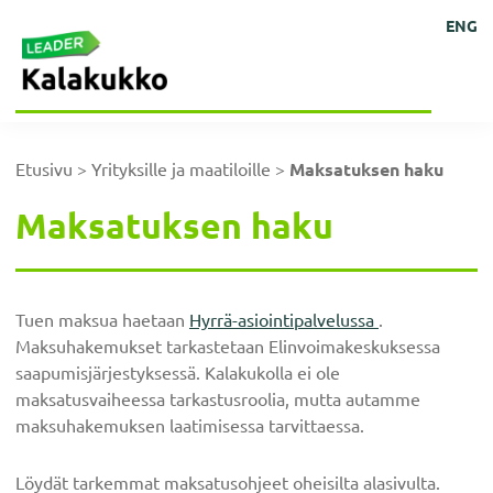
Hyppää
Hyppää
Hyppää
Hyppää
Kehittämisyhdistys
Ihmisten
ENG
Kalakukko
pääsisältöön
ensisijaiseen
alatunnisteeseen
päävalikkoon
kokoisille
ry
sivupalkkiin
ideoille!
Etusivu
>
Yrityksille ja maatiloille
>
Maksatuksen haku
Maksatuksen haku
Tuen maksua haetaan
Hyrrä-asiointipalvelussa
.
Maksuhakemukset tarkastetaan Elinvoimakeskuksessa
saapumisjärjestyksessä. Kalakukolla ei ole
maksatusvaiheessa tarkastusroolia, mutta autamme
maksuhakemuksen laatimisessa tarvittaessa.
Löydät tarkemmat maksatusohjeet oheisilta alasivulta.