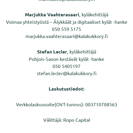
Marjukka Vaahterasaari
, kyläkehittäjä
Voimaa yhteistyöstä – Älykkäät ja digitaaliset kylät -hanke
050 559 5175
marjukka.vaahterasaari@kalakukkory.fi
Stefan Lecler
, kyläkehittäjä
Pohjois-Savon kestävät kylät -hanke
050 5405197
stefan.lecler@kalakukkory.fi
Laskutustiedot:
Verkkolaskuosoite(OVT-tunnus): 003710708563
Välittäjä: Ropo Capital