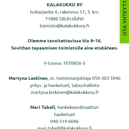
OTA YHTEYTTÄ
KALAKUKKO RY
Isoharjantie 6, rakennus S1, 3. krs.
71800 SIILINJÄRVI
toimisto@kalakukkory.fi
Olemme tavoitettavissa klo 8–16.
Sovithan tapaamisen toimistolle aina etukäteen.
Y-tunnus 1070856-3
Martyna Leskinen
, vs. toiminnanjohtaja 050-303 5946
yritys- ja hanketuet, taloushallinto
martyna.leskinen@kalakukkory.fi
Mari Tabell
, hankekoordinaattori
hanketuet
040 519 6046
mari.tabell@kalakukkory.fi