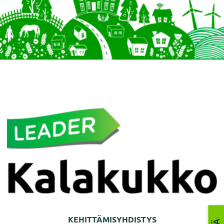
KEHITTÄMISYHDISTYS