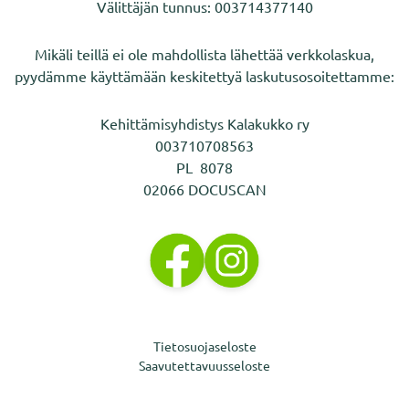
Välittäjän tunnus: 003714377140
Mikäli teillä ei ole mahdollista lähettää verkkolaskua,
pyydämme käyttämään keskitettyä laskutusosoitettamme:
Kehittämisyhdistys Kalakukko ry
003710708563
PL 8078
02066 DOCUSCAN
Tietosuojaseloste
Saavutettavuusseloste