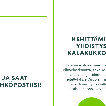
KEHITTÄMI
YHDISTY
KALAKUKKO
Edistämme alueemme m
elinvoimaisuutta, sekä k
asumisen ja toimeen
E JA SAAT
edellytyksiä. Arvojamm
HKÖPOSTIISI!
paikallisuus, yhteisöll
ihmisläheisyys ja avo