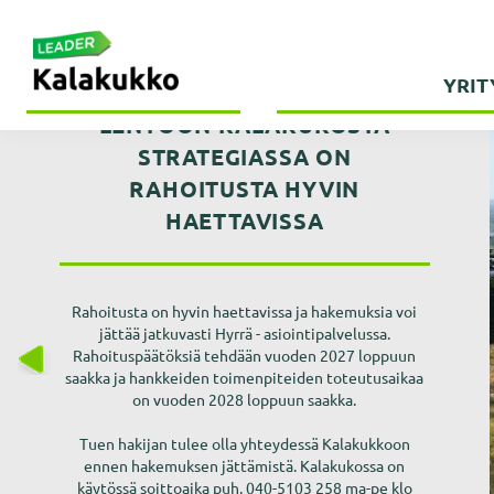
Hyppää
Hyppää
Hyppää
pääsisältöön
alatunnisteeseen
päävalikkoon
YRIT
Kehittämisyhdistys
Ihmisten
LENTOON KALAKUKOSTA
Kalakukko
kokoisille
STRATEGIASSA ON
ry
KALAKUKKO
ideoille!
RETKIKARTTA
RAHOITUSTA HYVIN
INNOSTAA
OPASTAA
HAETTAVISSA
ASUKKAITA
LÄHILUONTOON
VAIKUTTAVAA
NUORISO-LEADER
SUUNNITTELEMAA
KEHITTÄMISTÄ
Rahoitusta on hyvin haettavissa ja hakemuksia voi
N TULEVAISUUDEN
jättää jatkuvasti Hyrrä - asiointipalvelussa.
TOIMISTO ON SULJETTU 1.7-31.7.2026
Pohjois-Savossa on paljon retki- ja
ÄLYKÄSTÄ KYLÄÄ
Rahoituspäätöksiä tehdään vuoden 2027 loppuun
Rahoitusta nuorten ideoimille ja toteuttamille
harrastuspaikkoja, joita paikalliset toimijat
saakka ja hankkeiden toimenpiteiden toteutusaikaa
tapahtumille sekä yhteisille
LUE LISÄÄ >
Mitä kaikkea Leader-rahoitus on
ovat rakentaneet tai kunnostaneet kaikkien
on vuoden 2028 loppuun saakka.
harrastusvälinehankinnoille. Myös 4H-
mahdollistanut Pohjois-Savossa? Lukaise
yhteiseen käyttöön Leader-rahoituksella.
yrittäjien laitehankintoihin.
juttuja ja katso videoita.
Kehittämisyhdistykset Kalakukko, Mansikka ja
Tuen hakijan tulee olla yhteydessä Kalakukkoon
Ylä-Savon Veturi kannustavat liikkumaan
Kehittämisyhdistys Kalakukko ry on yhdessä
LUE LISÄÄ >
ennen hakemuksen jättämistä. Kalakukossa on
LUE LISÄÄ >
lähiluonnossa ja ovat koonneet kohteita
toiminta-alueensa kuntien kanssa
käytössä soittoaika puh. 040-5103 258 ma-pe klo