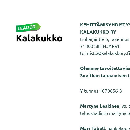
KEHITTÄMISYHDISTY
KALAKUKKO RY
Isoharjantie 6, rakennus 
71800 SIILINJÄRVI
toimisto@kalakukkory.fi
Olemme tavoitettaviss
Sovithan tapaamisen t
Y-tunnus 1070856-3
Martyna Leskinen
, vs.
taloushallinto martyna.
Mari Tabell
, hankekoor