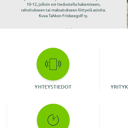
retkikartalle.
käynnistänyt uuden
”Voimaa yhteistyöstä –
10-12, jolloin voi tiedustella hakemiseen,
Älykkäät ja digitaaliset kylät
” -hankkeen.
rahoitukseen tai maksatukseen liittyviä asioita.
LUE LISÄÄ >
Kuva Tahkon Frisbeegolf ry.
LUE LISÄÄ >
LUE LISÄÄ >
YHTEYSTIEDOT
YRITYK