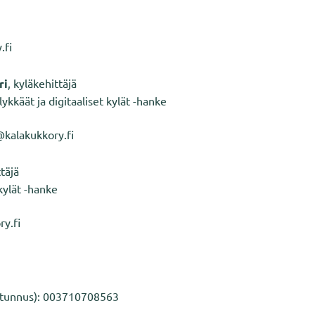
.fi
ri
, kyläkehittäjä
ykkäät ja digitaaliset kylät -hanke
@kalakukkory.fi
ttäjä
kylät -hanke
ry.fi
-tunnus): 003710708563