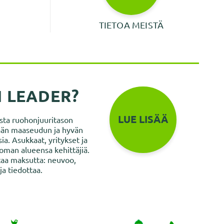
TIETOA MEISTÄ
N LEADER?
LUE LISÄÄ
ista ruohonjuuritason
ätään maaseudun ja hyvän
a. Asukkaat, yritykset ja
 oman alueensa kehittäjiä.
aa maksutta: neuvoo,
ja tiedottaa.