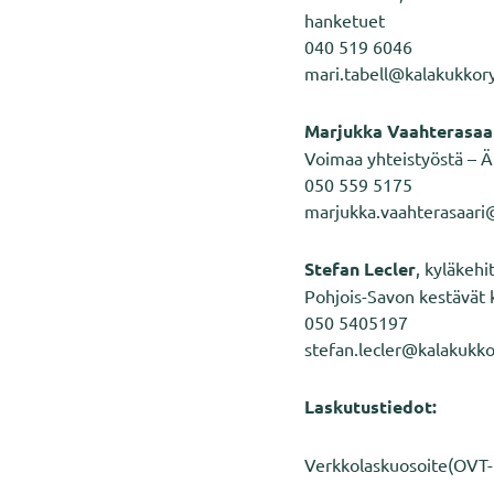
hanketuet
040 519 6046
mari.tabell@kalakukkory
Marjukka Vaahterasaa
Voimaa yhteistyöstä – Äl
050 559 5175
marjukka.vaahterasaari
Stefan Lecler
, kyläkehi
Pohjois-Savon kestävät 
050 5405197
stefan.lecler@kalakukko
Laskutustiedot:
Verkkolaskuosoite(OVT