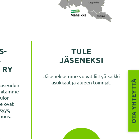
S­
TULE
S
JÄSENEKSI
 RY
Jäseneksemme voivat liittyä kaikki
OTA YHTEYTTÄ
asukkaat ja alueen toimijat.
aaseudun
ehitämme
tulon
e ovat
isyys,
imuus.