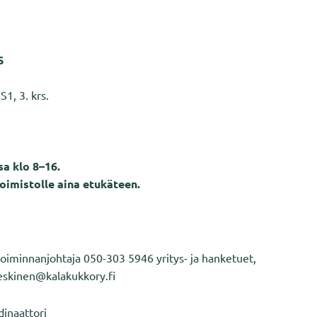
S
S1, 3. krs.
a klo 8–16.
oimistolle aina etukäteen.
 toiminnanjohtaja 050-303 5946 yritys- ja hanketuet,
leskinen@kalakukkory.fi
dinaattori