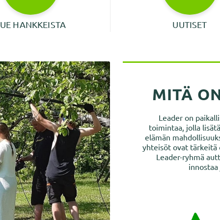
LUE HANKKEISTA
UUTISET
MITÄ O
Leader on paikall
toimintaa, jolla lis
elämän mahdollisuuksi
yhteisöt ovat tärkeitä
Leader-ryhmä autt
innostaa 