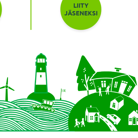
LIITY
JÄSENEKSI