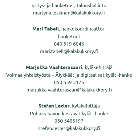
yritys- ja hanketuet, taloushallinto
martyna.leskinen@kalakukkory.fi
Mari Tabell
, hankekoordinaattori
hanketuet
040 519 6046
mari.tabell@kalakukkory.fi
Marjukka Vaahterasaari
, kyläkehittäjä
Voimaa yhteistyöstä – Älykkäät ja digitaaliset kylät -hanke
050 559 5175
marjukka.vaahterasaari@kalakukkory.fi
Stefan Lecler
, kyläkehittäjä
Pohjois-Savon kestävät kylät -hanke
050 5405197
stefan.lecler@kalakukkory.fi