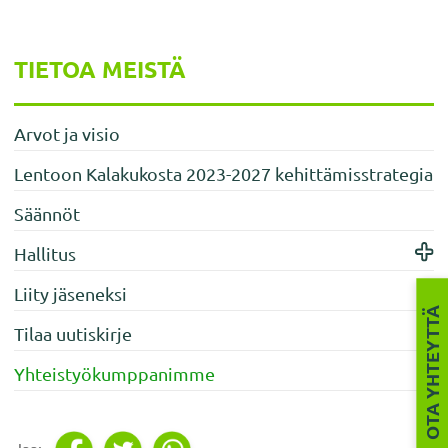
Ensisijainen
TIETOA MEISTÄ
sivupalkki
Arvot ja visio
Lentoon Kalakukosta 2023-2027 kehittämisstrategia
Säännöt
Hallitus
Liity jäseneksi
OTA YHTEYTTÄ
Tilaa uutiskirje
Yhteistyökumppanimme