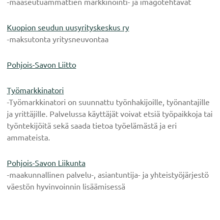
-maaseutuammattien markkinointi- ja imagotehtävät
Kuopion seudun uusyrityskeskus ry
-maksutonta yritysneuvontaa
Pohjois-Savon Liitto
Työmarkkinatori
-Työmarkkinatori on suunnattu työnhakijoille, työnantajille
ja yrittäjille. Palvelussa käyttäjät voivat etsiä työpaikkoja tai
työntekijöitä sekä saada tietoa työelämästä ja eri
ammateista.
Pohjois-Savon Liikunta
-maakunnallinen palvelu-, asiantuntija- ja yhteistyöjärjestö
väestön hyvinvoinnin lisäämisessä