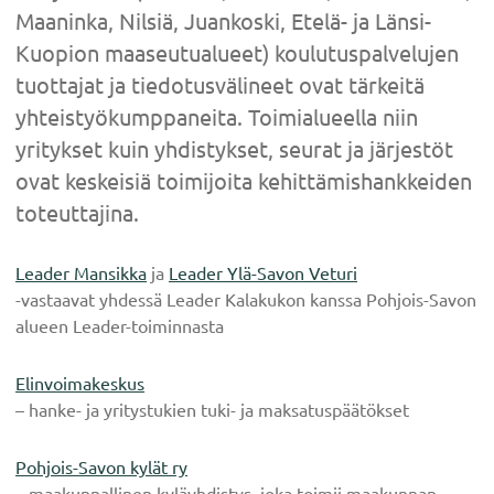
Maaninka, Nilsiä, Juankoski, Etelä- ja Länsi-
Kuopion maaseutualueet) koulutuspalvelujen
tuottajat ja tiedotusvälineet ovat tärkeitä
yhteistyökumppaneita. Toimialueella niin
yritykset kuin yhdistykset, seurat ja järjestöt
ovat keskeisiä toimijoita kehittämishankkeiden
toteuttajina.
Leader Mansikka
ja
Leader Ylä-Savon Veturi
-vastaavat yhdessä Leader Kalakukon kanssa Pohjois-Savon
alueen Leader-toiminnasta
Elinvoimakeskus
– hanke- ja yritystukien tuki- ja maksatuspäätökset
Pohjois-Savon kylät ry
– maakunnallinen kyläyhdistys, joka toimii maakunnan