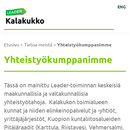
Hyppää
Hyppää
Hyppää
Hyppää
Kehittämisyhdistys
Ihmisten
ENG
Kalakukko
pääsisältöön
ensisijaiseen
alatunnisteeseen
päävalikkoon
kokoisille
ry
sivupalkkiin
ideoille!
Etusivu
>
Tietoa meistä
>
Yhteistyökumppanimme
Yhteistyökumppanimme
Tässä on mainittu Leader-toiminnan keskeisiä
maakunnallisia ja valtakunnallisia
yhteistyötahoja. Kalakukon toimialueen
kunnat ja niiden elinkeinopalvelut ja -yhtiöt,
yrittäjäjärjestöt, Kuopion kuntaliitosalueiden
Pitäjäraadit (Karttula, Riistavesi, Vehmersalmi,