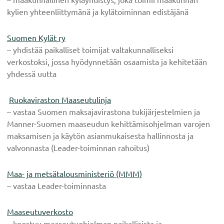
kylien yhteenliittymänä ja kylätoiminnan edistäjänä
Suomen Kylät ry
– yhdistää paikalliset toimijat valtakunnalliseksi
verkostoksi, jossa hyödynnetään osaamista ja kehitetään
yhdessä uutta
Ruokaviraston Maaseutulinja
– vastaa Suomen maksajavirastona tukijärjestelmien ja
Manner-Suomen maaseudun kehittämisohjelman varojen
maksamisen ja käytön asianmukaisesta hallinnosta ja
valvonnasta (Leader-toiminnan rahoitus)
Maa- ja metsätalousministeriö (MMM)
– vastaa Leader-toiminnasta
Maaseutuverkosto
– koostuu maaseutuohjelman paikallisista ja