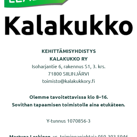
KEHITTÄMISYHDISTYS
KALAKUKKO RY
Isoharjantie 6, rakennus S1, 3. krs.
71800 SIILINJÄRVI
toimisto@kalakukkory.fi
Olemme tavoitettavissa klo 8–16.
Sovithan tapaamisen toimistolle aina etukäteen.
Y-tunnus 1070856-3
Martyna Leskinen
, vs. toiminnanjohtaja 050-303 5946