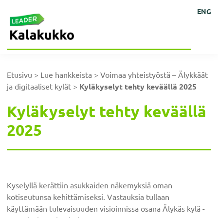
Hyppää
Hyppää
Hyppää
Hyppää
Kehittämisyhdistys
Ihmisten
ENG
Kalakukko
pääsisältöön
ensisijaiseen
alatunnisteeseen
päävalikkoon
kokoisille
ry
sivupalkkiin
ideoille!
Etusivu
>
Lue hankkeista
>
Voimaa yhteistyöstä – Älykkäät
ja digitaaliset kylät
>
Kyläkyselyt tehty keväällä 2025
Kyläkyselyt tehty keväällä
2025
Kyselyllä kerättiin asukkaiden näkemyksiä oman
kotiseutunsa kehittämiseksi. Vastauksia tullaan
käyttämään tulevaisuuden visioinnissa osana Älykäs kylä -