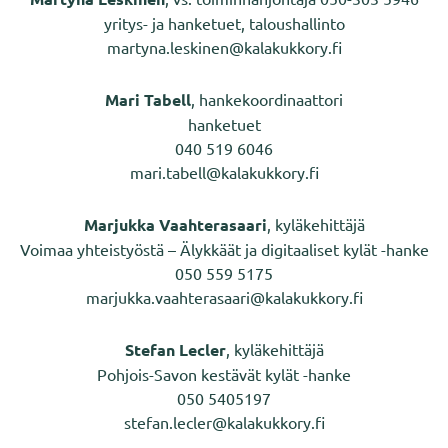
yritys- ja hanketuet, taloushallinto
martyna.leskinen@kalakukkory.fi
Mari Tabell
, hankekoordinaattori
hanketuet
040 519 6046
mari.tabell@kalakukkory.fi
Marjukka Vaahterasaari
, kyläkehittäjä
Voimaa yhteistyöstä – Älykkäät ja digitaaliset kylät -hanke
050 559 5175
marjukka.vaahterasaari@kalakukkory.fi
Stefan Lecler
, kyläkehittäjä
Pohjois-Savon kestävät kylät -hanke
050 5405197
stefan.lecler@kalakukkory.fi