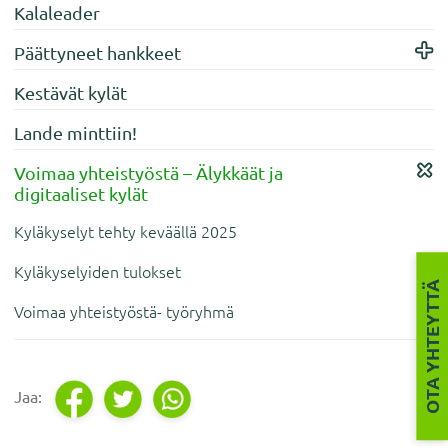
Kalaleader
Päättyneet hankkeet
Kestävät kylät
Lande minttiin!
Voimaa yhteistyöstä – Älykkäät ja
digitaaliset kylät
Kyläkyselyt tehty keväällä 2025
Kyläkyselyiden tulokset
OTA YHTEYTTÄ
Voimaa yhteistyöstä- työryhmä