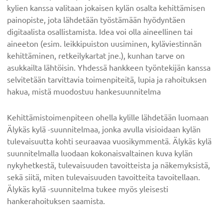
kylien kanssa valitaan jokaisen kylän osalta kehittämisen
painopiste, jota lähdetään työstämään hyödyntäen
digitaalista osallistamista. Idea voi olla aineellinen tai
aineeton (esim. leikkipuiston uusiminen, kyläviestinnän
kehittäminen, retkeilykartat jne.), kunhan tarve on
asukkailta lähtöisin. Yhdessä hankkeen työntekijän kanssa
selvitetään tarvittavia toimenpiteitä, lupia ja rahoituksen
hakua, mistä muodostuu hankesuunnitelma
Kehittämistoimenpiteen ohella kylille lähdetään luomaan
Älykäs kylä -suunnitelmaa, jonka avulla visioidaan kylän
tulevaisuutta kohti seuraavaa vuosikymmentä. Älykäs kylä
suunnitelmalla luodaan kokonaisvaltainen kuva kylän
nykyhetkestä, tulevaisuuden tavoitteista ja näkemyksistä,
sekä siitä, miten tulevaisuuden tavoitteita tavoitellaan.
Älykäs kylä -suunnitelma tukee myös yleisesti
hankerahoituksen saamista.