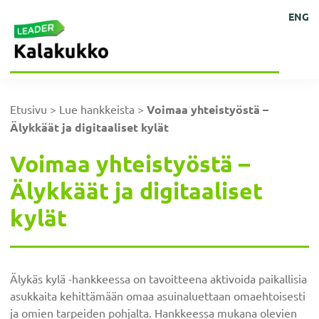
Hyppää
Hyppää
Hyppää
Hyppää
Kehittämisyhdistys
Ihmisten
ENG
Kalakukko
pääsisältöön
ensisijaiseen
alatunnisteeseen
päävalikkoon
kokoisille
ry
sivupalkkiin
ideoille!
Etusivu
>
Lue hankkeista
>
Voimaa yhteistyöstä –
Älykkäät ja digitaaliset kylät
Voimaa yhteistyöstä –
Älykkäät ja digitaaliset
kylät
Älykäs kylä -hankkeessa on tavoitteena aktivoida paikallisia
asukkaita kehittämään omaa asuinaluettaan omaehtoisesti
ja omien tarpeiden pohjalta. Hankkeessa mukana olevien