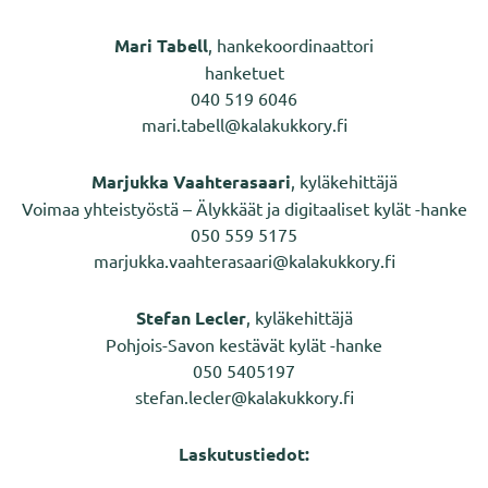
Mari Tabell
, hankekoordinaattori
hanketuet
040 519 6046
mari.tabell@kalakukkory.fi
Marjukka Vaahterasaari
, kyläkehittäjä
Voimaa yhteistyöstä – Älykkäät ja digitaaliset kylät -hanke
050 559 5175
marjukka.vaahterasaari@kalakukkory.fi
Stefan Lecler
, kyläkehittäjä
Pohjois-Savon kestävät kylät -hanke
050 5405197
stefan.lecler@kalakukkory.fi
Laskutustiedot: