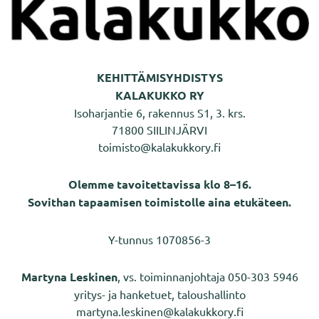
KEHITTÄMISYHDISTYS
KALAKUKKO RY
Isoharjantie 6, rakennus S1, 3. krs.
71800 SIILINJÄRVI
toimisto@kalakukkory.fi
Olemme tavoitettavissa klo 8–16.
Sovithan tapaamisen toimistolle aina etukäteen.
Y-tunnus 1070856-3
Martyna Leskinen
, vs. toiminnanjohtaja 050-303 5946
yritys- ja hanketuet, taloushallinto
martyna.leskinen@kalakukkory.fi