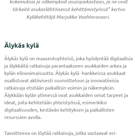
kokemuksia ja näkemyksiä asuinpaikastaan, ja ne ovat
tärkeitä asukaslähtöisessä kehittämistyössä” kertoo
Kyläkehittäjä Marjukka Vaahterasaari.
Älykäs kylä
Älykäs kylä on maaseutuyhteisö, joka hyödyntää digitaalisia
ja älykkäitä ratkaisuja parantaakseen asukkaiden arkea ja
kylän elinvoimaisuutta. Älykäs kylä -hankkeissa asukkaat
osallistuvat aktiivisesti suunnitteluun ja innovatiivisia
ratkaisuja etsitään paikallisin voimin ja näkemyksin.
Älykkään kylän ytimessä ovat asukkaiden omat tarpeet ja
ideat, joita kehitetään yhteistyössä, esimerkiksi
digitaalisuuden, kestävän kehityksen ja paikallisten
resurssien avulla.
Tavoitteena on löytää ratkaisuja, jotka vastaavat eri-