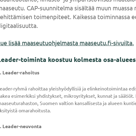
maaseutu. CAP-suunnitelma sisältää muun muassa 
ehittämisen toimenpiteet. Kaikessa toiminnassa ed
igitaalisuutta.
ue lisää maaseutuohjelmasta maaseutu.fi-sivuilta
.
Leader-toiminta koostuu kolmesta osa-aluees
. Leader-rahoitus
eader-ryhmä rahoittaa yleishyödyllisiä ja elinkeinotoimintaa edi
akea esimerkiksi yhdistykset, mikroyritykset, kunnat ja säätiö
aaseuturahaston, Suomen valtion kansallisesta ja alueen kunti
ksityistä omarahoitusta.
. Leader-neuvonta