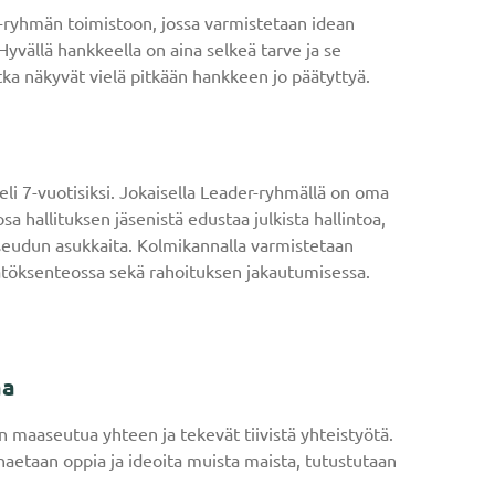
-ryhmän toimistoon, jossa varmistetaan idean
vällä hankkeella on aina selkeä tarve ja se
ka näkyvät vielä pitkään hankkeen jo päätyttyä.
li 7-vuotisiksi. Jokaisella Leader-ryhmällä on oma
a hallituksen jäsenistä edustaa julkista hallintoa,
aaseudun asukkaita. Kolmikannalla varmistetaan
ätöksenteossa sekä rahoituksen jakautumisessa.
aa
 maaseutua yhteen ja tekevät tiivistä yhteistyötä.
haetaan oppia ja ideoita muista maista, tutustutaan