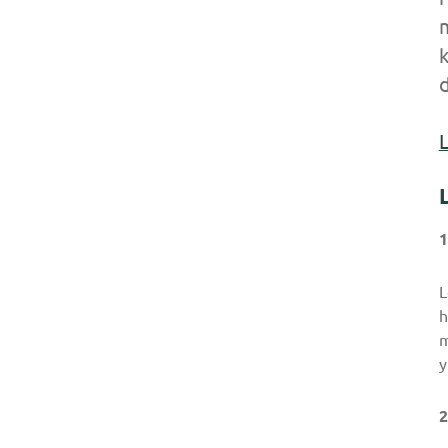
k
d
L
1
L
h
m
y
2