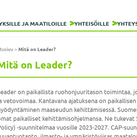
YKSILLE JA MAATILOILLE
YHTEISÖILLE
YHTEY
tusivu
>
Mitä on Leader?
Mitä on Leader?
eader on paikallista ruohonjuuritason toimintaa, 
a vetovoimaa. Kantavana ajatuksena on paikallise
hyödyntäminen maaseudun kehittämisessä. Suomessa
omat paikalliset kehittämisohjelmansa. Ne tukev
olicy) -suunnitelmaa vuosille 2023-2027. CAP-suun
uuantuotanto, ilmasto- ja ympäristöviisas maatalo