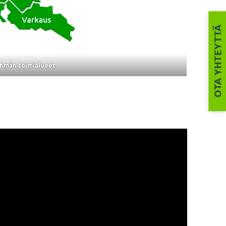
OTA YHTEYTTÄ
hmän toimialueet.