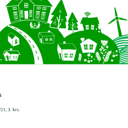
S
S1, 3. krs.