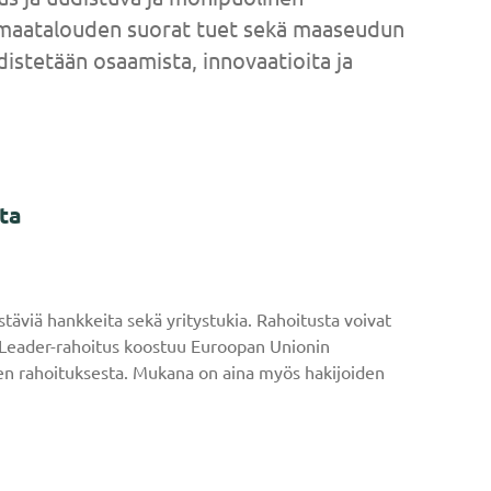
maatalouden suorat tuet sekä maaseudun
istetään osaamista, innovaatioita ja
ta
stäviä hankkeita sekä yritystukia. Rahoitusta voivat
t. Leader-rahoitus koostuu Euroopan Unionin
en rahoituksesta. Mukana on aina myös hakijoiden