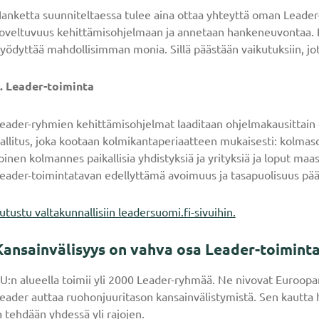
anketta suunniteltaessa tulee aina ottaa yhteyttä oman Leader
oveltuvuus kehittämisohjelmaan ja annetaan hankeneuvontaa. Hy
yödyttää mahdollisimman monia. Sillä päästään vaikutuksiin, jot
. Leader-toiminta
eader-ryhmien kehittämisohjelmat laaditaan ohjelmakausittain e
allitus, joka kootaan kolmikantaperiaatteen mukaisesti: kolmasos
oinen kolmannes paikallisia yhdistyksiä ja yrityksiä ja loput m
eader-toimintatavan edellyttämä avoimuus ja tasapuolisuus pä
utustu valtakunnallisiin leadersuomi.fi-sivuihin.
Kansainvälisyys on vahva osa Leader-toimint
U:n alueella toimii yli 2000 Leader-ryhmää. Ne nivovat Euroopan
eader auttaa ruohonjuuritason kansainvälistymistä. Sen kautta 
a tehdään yhdessä yli rajojen.