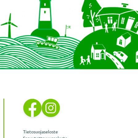
Tietosuojaseloste
Saavutettavuusseloste