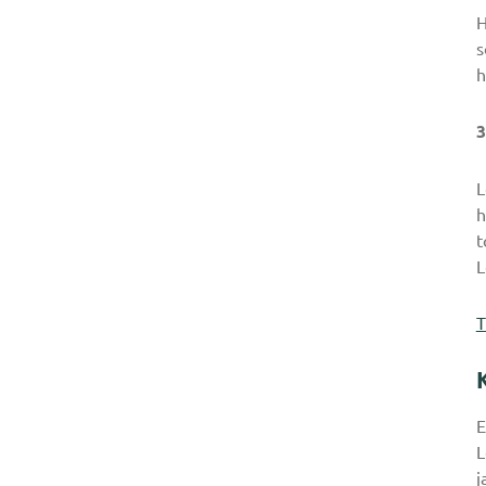
H
s
h
3
L
h
t
L
T
E
L
j