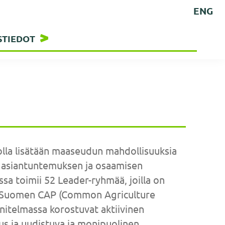
ENG
STIEDOT
jolla lisätään maaseudun mahdollisuuksia
n asiantuntemuksen ja osaamisen
 toimii 52 Leader-ryhmää, joilla on
at Suomen CAP (Common Agriculture
nitelmassa korostuvat aktiivinen
us ja uudistuva ja monipuolinen