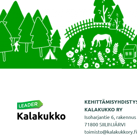
KEHITTÄMISYHDISTY
KALAKUKKO RY
Isoharjantie 6, rakennus 
71800 SIILINJÄRVI
toimisto@kalakukkory.fi