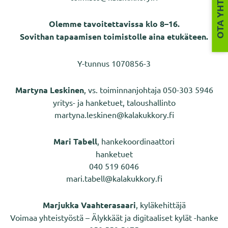
OTA YHTEYTTÄ
Olemme tavoitettavissa klo 8–16.
Sovithan tapaamisen toimistolle aina etukäteen.
Y-tunnus 1070856-3
Martyna Leskinen
, vs. toiminnanjohtaja 050-303 5946
yritys- ja hanketuet, taloushallinto
martyna.leskinen@kalakukkory.fi
Mari Tabell
, hankekoordinaattori
hanketuet
040 519 6046
mari.tabell@kalakukkory.fi
Marjukka Vaahterasaari
, kyläkehittäjä
Voimaa yhteistyöstä – Älykkäät ja digitaaliset kylät -hanke