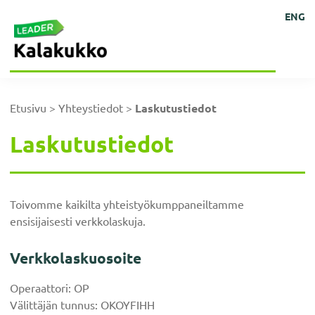
Hyppää
Hyppää
Hyppää
Hyppää
Kehittämisyhdistys
Ihmisten
ENG
Kalakukko
pääsisältöön
ensisijaiseen
alatunnisteeseen
päävalikkoon
kokoisille
ry
sivupalkkiin
ideoille!
Etusivu
>
Yhteystiedot
>
Laskutustiedot
Laskutustiedot
Toivomme kaikilta yhteistyökumppaneiltamme
ensisijaisesti verkkolaskuja.
Verkkolaskuosoite
Operaattori: OP
Välittäjän tunnus: OKOYFIHH