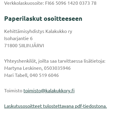
Verkkolaskuosoite: FI66 5096 1420 0373 78
Paperilaskut osoitteeseen
Kehittämisyhdistys Kalakukko ry
Isoharjantie 6
71800 SIILINJÄRVI
Yhteyshenkilöt, joilta saa tarvittaessa lisätietoja:
Martyna Leskinen, 0503035946
Mari Tabell, 040 519 6046
Toimisto
toimisto@kalakukkory.fi
Laskutusosoitteet tulostettavana pdf-tiedostona.