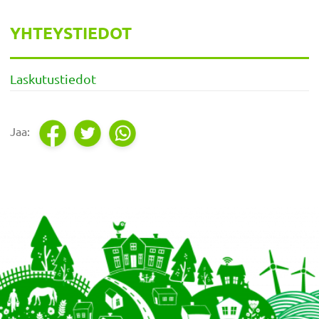
Ensisijainen
YHTEYSTIEDOT
sivupalkki
Laskutustiedot
Footer