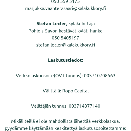
050 559 5175
marjukka.vaahterasaari@kalakukkory.fi
Stefan Lecler
, kyläkehittäjä
Pohjois-Savon kestävät kylät -hanke
050 5405197
stefan.lecler@kalakukkory.fi
Laskutustiedot:
Verkkolaskuosoite(OVT-tunnus): 003710708563
Välittäjä: Ropo Capital
Välittäjän tunnus: 003714377140
Mikäli teillä ei ole mahdollista lähettää verkkolaskua,
pyydämme käyttämään keskitettyä laskutusosoitettamme: