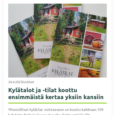
24.4.2023
|
Uutiset
Kylätalot ja -tilat koottu
ensimmäistä kertaa yksiin kansiin
Yhteisölliset kylätilat -esitteeseen on koottu kaikkiaan 109
kohdetta Pohjois-Savon alueelta. Esitteestä löydät