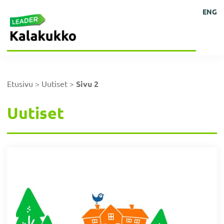
Hyppää
Hyppää
Hyppää
Kehittämisyhdistys
Ihmisten
ENG
Kalakukko
pääsisältöön
alatunnisteeseen
päävalikkoon
kokoisille
ry
ideoille!
Etusivu
>
Uutiset
>
Sivu 2
Uutiset