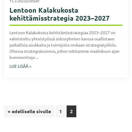
15.3.2022
|
Uutiset
Lentoon Kalakukosta
kehittämisstrategia 2023–2027
Lentoon Kalakukosta kehittämisstrategiaa 2023–2027 on
valmisteltu yhteistyössä sidosryhmien kanssa osallistaen
paikallisia asukkaita ja toimijoita mukaan strategiatyöhön.
Ohessa strategialuonnos, johon odotamme maaliskuun ajan
kommentteja ...
LUE LISÄÄ >
Siirry
Sivu
Sivu
«
edelliselle sivulle
1
2