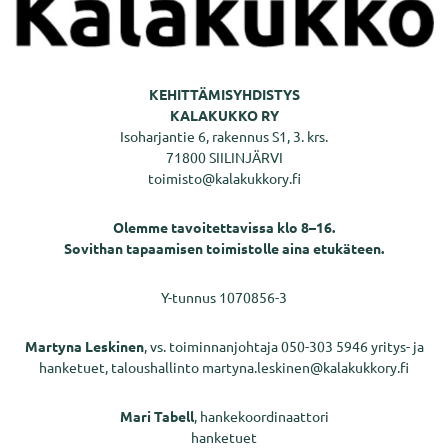
KEHITTÄMISYHDISTYS
KALAKUKKO RY
Isoharjantie 6, rakennus S1, 3. krs.
71800 SIILINJÄRVI
toimisto@kalakukkory.fi
Olemme tavoitettavissa klo 8–16.
Sovithan tapaamisen toimistolle aina etukäteen.
Y-tunnus 1070856-3
Martyna Leskinen
, vs. toiminnanjohtaja 050-303 5946 yritys- ja
hanketuet, taloushallinto martyna.leskinen@kalakukkory.fi
Mari Tabell
, hankekoordinaattori
hanketuet