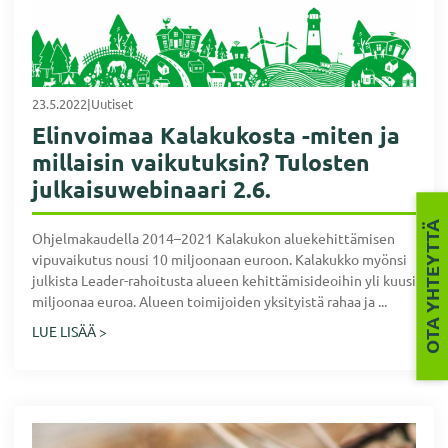
23.5.2022
|
Uutiset
Elinvoimaa Kalakukosta -miten ja
millaisin vaikutuksin? Tulosten
julkaisuwebinaari 2.6.
OTA YHTEYTTÄ
Ohjelmakaudella 2014–2021 Kalakukon aluekehittämisen
vipuvaikutus nousi 10 miljoonaan euroon. Kalakukko myönsi
julkista Leader-rahoitusta alueen kehittämisideoihin yli kuusi
miljoonaa euroa. Alueen toimijoiden yksityistä rahaa ja ...
LUE LISÄÄ >