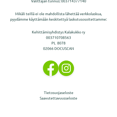
Välittäjän tunnus: 003714377140
Mikäli teillä ei ole mahdollista lähettää verkkolaskua,
pyydämme käyttämään keskitettyä laskutusosoitettamme:
Kehittämisyhdistys Kalakukko ry
003710708563
PL 8078
02066 DOCUSCAN
Tietosuojaseloste
Saavutettavuusseloste