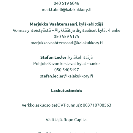
040 519 6046
mari.tabell@kalakukkory.fi
Marjukka Vaahterasaari
, kyläkehittäjä
Voimaa yhteistyöstä – Älykkäät ja digitaaliset kylät -hanke
050 559 5175
marjukka.vaahterasaari@kalakukkory.fi
Stefan Lecler
, kyläkehittäjä
Pohjois-Savon kestävät kylät -hanke
050 5405197
stefan.lecler@kalakukkory.fi
Laskutustiedot:
Verkkolaskuosoite(OVT-tunnus): 003710708563
Välittäjä: Ropo Capital